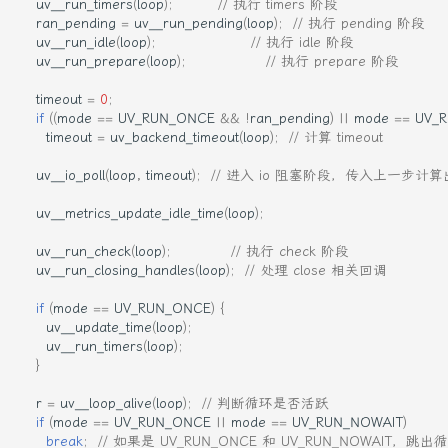
uv__run_timers
(
loop
);
// 执行 timers 阶段
ran_pending
=
uv__run_pending
(
loop
);
// 执行 pending 阶段
uv__run_idle
(
loop
);
// 执行 idle 阶段
uv__run_prepare
(
loop
);
// 执行 prepare 阶段
timeout
=
0
;
if
((
mode
==
UV_RUN_ONCE
&&
!
ran_pending
)
||
mode
==
UV_R
timeout
=
uv_backend_timeout
(
loop
);
// 计算 timeout
uv__io_poll
(
loop
,
timeout
);
// 进入 io 阻塞阶段，传入上一步计算出的
uv__metrics_update_idle_time
(
loop
);
uv__run_check
(
loop
);
// 执行 check 阶段
uv__run_closing_handles
(
loop
);
// 处理 close 相关回调
if
(
mode
==
UV_RUN_ONCE
)
{
uv__update_time
(
loop
);
uv__run_timers
(
loop
);
}
r
=
uv__loop_alive
(
loop
);
// 判断循环是否活跃
if
(
mode
==
UV_RUN_ONCE
||
mode
==
UV_RUN_NOWAIT
)
break
;
// 如果是 UV_RUN_ONCE 和 UV_RUN_NOWAIT，跳出