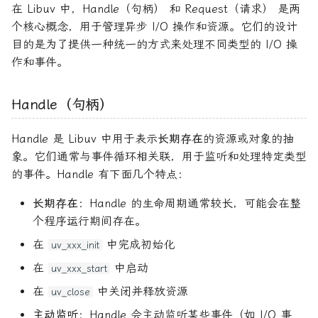
在 Libuv 中，Handle（句柄） 和 Request（请求） 是两
指针
Request 示例：文件读取
个核心概念，用于管理异步 I/O 操作和资源。它们的设计
目的是为了提供一种统一的方式来处理不同类型的 I/O 操
事件循环
作和事件。
Handle（句柄）
Handle 是 Libuv 中用于表示
长期存在
的资源或对象的抽
象。它们通常与事件循环相关联，用于监听和处理特定类型
的事件。Handle 有下面几个特点：
长期存在
：Handle 的生命周期通常较长，可能会在整
个程序运行期间存在。
在
中完成初始化
uv_xxx_init
在
中启动
uv_xxx_start
在
中关闭并释放资源
uv_close
主动监听
：Handle 会主动监听某些事件（如 I/O 事