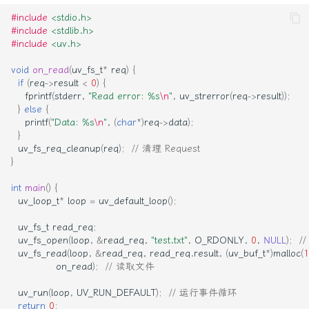
#include
<stdio.h>
#include
<stdlib.h>
#include
<uv.h>
void
on_read
(
uv_fs_t
*
req
)
{
if
(
req
->
result
<
0
)
{
fprintf
(
stderr
,
"Read error: %s
\n
"
,
uv_strerror
(
req
->
result
));
}
else
{
printf
(
"Data: %s
\n
"
,
(
char
*
)
req
->
data
);
}
uv_fs_req_cleanup
(
req
);
// 清理 Request
}
int
main
()
{
uv_loop_t
*
loop
=
uv_default_loop
();
uv_fs_t
read_req
;
uv_fs_open
(
loop
,
&
read_req
,
"test.txt"
,
O_RDONLY
,
0
,
NULL
);
/
uv_fs_read
(
loop
,
&
read_req
,
read_req
.
result
,
(
uv_buf_t
*
)
malloc
(
1
on_read
);
// 读取文件
uv_run
(
loop
,
UV_RUN_DEFAULT
);
// 运行事件循环
return
0
;