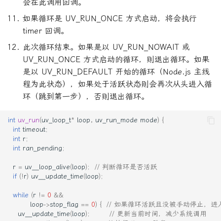
会在此调用回调。
如果循环是 UV_RUN_ONCE 方式启动，将会执行
timer 回调。
此次循环结束。如果是以 UV_RUN_NOWAIT 或
UV_RUN_ONCE 方式启动的循环，则退出循环。如果
是以 UV_RUN_DEFAULT 开始的循环（Node.js 主线
程为此状态），如果处于活跃状态则会再次从头进入循
环（跳到第一步），否则退出循环。
int
uv_run
(
uv_loop_t
*
loop
,
uv_run_mode
mode
)
{
int
timeout
;
int
r
;
int
ran_pending
;
r
=
uv__loop_alive
(
loop
);
// 判断循环是否活跃
if
(
!
r
)
uv__update_time
(
loop
);
while
(
r
!=
0
&&
loop
->
stop_flag
==
0
)
{
// 如果循环活跃且没被手动停止，进
uv__update_time
(
loop
);
// 更新当前时间，减少系统调用