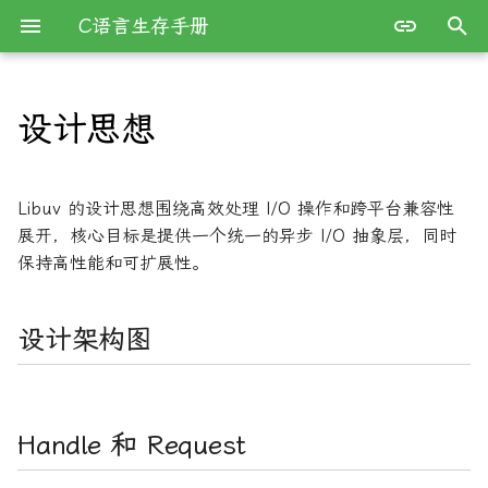
C语言生存手册
键
入
设计思想
简介
命令行参数解析
设计架构图
以
开
开发环境搭建
GCC完全指南
Handle 和 Request
Libuv 的设计思想围绕高效处理 I/O 操作和跨平台兼容性
始
展开，核心目标是提供一个统一的异步 I/O 抽象层，同时
程序结构
Handle（句柄）
保持高性能和可扩展性。
搜
数据类型与变量
Request（请求）
索
设计架构图
表达式与运算符
Handle 与 Request 的区别
数组
使用示例
Handle 和 Request
函数
Handle 示例：定时器