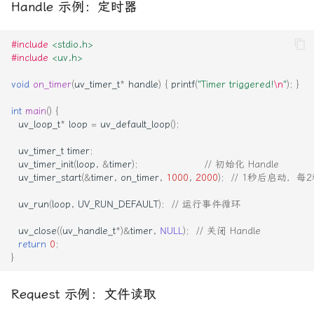
Handle 示例：定时器
#include
<stdio.h>
#include
<uv.h>
void
on_timer
(
uv_timer_t
*
handle
)
{
printf
(
"Timer triggered!
\n
"
);
}
int
main
()
{
uv_loop_t
*
loop
=
uv_default_loop
();
uv_timer_t
timer
;
uv_timer_init
(
loop
,
&
timer
);
// 初始化 Handle
uv_timer_start
(
&
timer
,
on_timer
,
1000
,
2000
);
// 1秒后启动，每
uv_run
(
loop
,
UV_RUN_DEFAULT
);
// 运行事件循环
uv_close
((
uv_handle_t
*
)
&
timer
,
NULL
);
// 关闭 Handle
return
0
;
}
Request 示例：文件读取