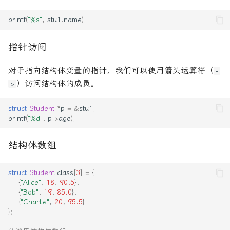
printf
(
"%s"
,
stu1
.
name
);
指针访问
对于指向结构体变量的指针，我们可以使用箭头运算符（
-
）访问结构体的成员。
>
struct
Student
*
p
=
&
stu1
;
printf
(
"%d"
,
p
->
age
);
结构体数组
struct
Student
class
[
3
]
=
{
{
"Alice"
,
18
,
90.5
},
{
"Bob"
,
19
,
85.0
},
{
"Charlie"
,
20
,
95.5
}
};