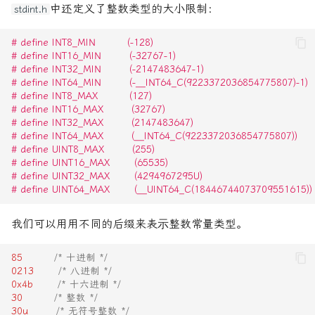
中还定义了整数类型的⼤小限制：
stdint.h
存储类型关键字
# define INT8_MIN         (-128)
常量
# define INT16_MIN        (-32767-1)
# define INT32_MIN        (-2147483647-1)
字面常量（Literal
# define INT64_MIN        (-__INT64_C(9223372036854775807)-1)
# define INT8_MAX         (127)
Constants）
# define INT16_MAX        (32767)
# define INT32_MAX        (2147483647)
整数常量
# define INT64_MAX        (__INT64_C(9223372036854775807))
# define UINT8_MAX        (255)
# define UINT16_MAX       (65535)
前缀与后缀规则
# define UINT32_MAX       (4294967295U)
# define UINT64_MAX       (__UINT64_C(18446744073709551615))
浮点数常量
我们可以⽤用不同的后缀来表⽰整数常量类型。
字符常量
85
/* 十进制 */
多字节字符集与宽字符
0213
/* 八进制 */
0x4b
/* 十六进制 */
30
/* 整数 */
const 修饰的常量
30u
/* 无符号整数 */