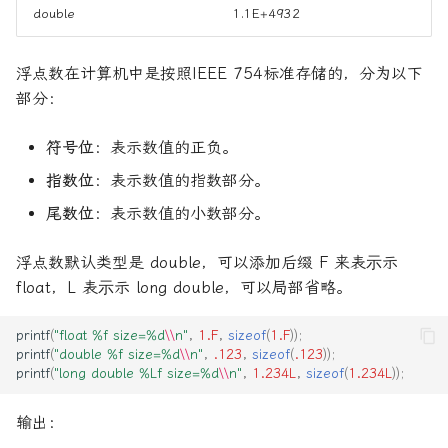
double
1.1E+4932
浮点数在计算机中是按照IEEE 754标准存储的，分为以下
部分：
符号位
：表示数值的正负。
指数位
：表示数值的指数部分。
尾数位
：表示数值的小数部分。
浮点数默认类型是 double，可以添加后缀 F 来表⽰示
float，L 表⽰示 long double，可以局部省略。
printf
(
"float %f size=%d
\\
n"
,
1.F
,
sizeof
(
1.F
));
printf
(
"double %f size=%d
\\
n"
,
.123
,
sizeof
(
.123
));
printf
(
"long double %Lf size=%d
\\
n"
,
1.234L
,
sizeof
(
1.234L
));
输出：