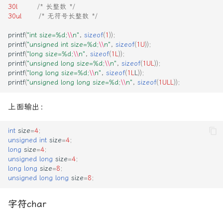
30l
/* 长整数 */
30ul
/* 无符号长整数 */
枚举常量（Enum
Constants）
printf
(
"int size=%d;
\\
n"
,
sizeof
(
1
));
printf
(
"unsigned int size=%d;
\\
n"
,
sizeof
(
1U
));
宏常量（Macro
printf
(
"long size=%d;
\\
n"
,
sizeof
(
1L
));
printf
(
"unsigned long size=%d;
\\
n"
,
sizeof
(
1UL
));
Constants）
printf
(
"long long size=%d;
\\
n"
,
sizeof
(
1L
L
));
printf
(
"unsigned long long size=%d;
\\
n"
,
sizeof
(
1ULL
));
上面输出：
int
size
=
4
;
unsigned
int
size
=
4
;
long
size
=
4
;
unsigned
long
size
=
4
;
long
long
size
=
8
;
unsigned
long
long
size
=
8
;
字符char