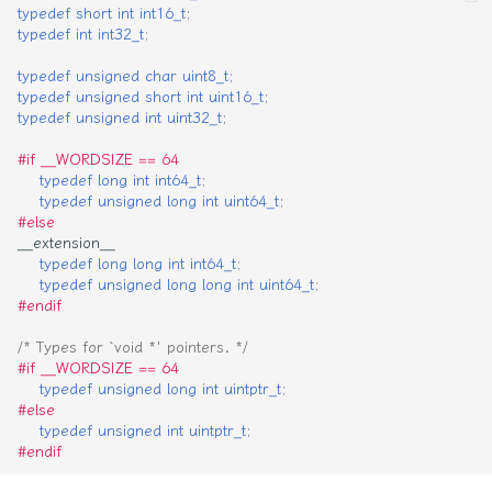
typedef
short
int
int16_t
;
全局变量
typedef
int
int32_t
;
typedef
unsigned
char
uint8_t
;
生命周期
typedef
unsigned
short
int
uint16_t
;
typedef
unsigned
int
uint32_t
;
类型修饰符
#if __WORDSIZE == 64
typedef
long
int
int64_t
;
const
typedef
unsigned
long
int
uint64_t
;
#else
volatile
__extension__
typedef
long
long
int
int64_t
;
typedef
unsigned
long
long
int
uint64_t
;
restrict
#endif
/* Types for `void *' pointers. */
_Atomic
#if __WORDSIZE == 64
typedef
unsigned
long
int
uintptr_t
;
_Constexpr
#else
typedef
unsigned
int
uintptr_t
;
#endif
_Thread_local