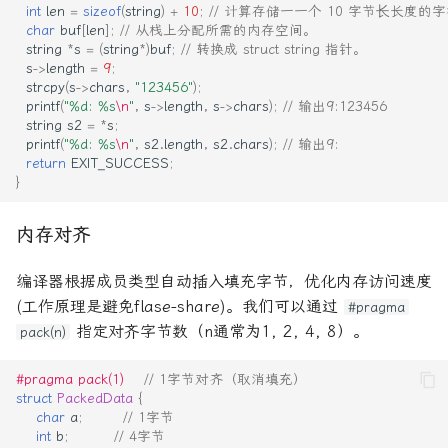
int
len
=
sizeof
(
string
)
+
10
;
// 计算存储⼀一个 10 字节⻓长度的
char
buf
[
len
];
// 从栈上分配所需的内存空间。
string
*
s
=
(
string
*
)
buf
;
// 转换成 struct string 指针。
s
->
length
=
9
;
strcpy
(
s
->
chars
,
"123456"
);
printf
(
"%d: %s
\n
"
,
s
->
length
,
s
->
chars
);
// 输出9:123456
string
s2
=
*
s
;
printf
(
"%d: %s
\n
"
,
s2
.
length
,
s2
.
chars
);
// 输出9:
return
EXIT_SUCCESS
;
}
内存对齐
编译器根据成员类型自动插入填充字节，优化内存访问速度
(工作原理是避免flase-share)。我们可以通过
#pragma
指定对齐字节数（n通常为1, 2, 4, 8）。
pack(n)
#pragma pack(1)    
// 1字节对齐（取消填充）
struct
PackedData
{
char
a
;
// 1字节
int
b
;
// 4字节