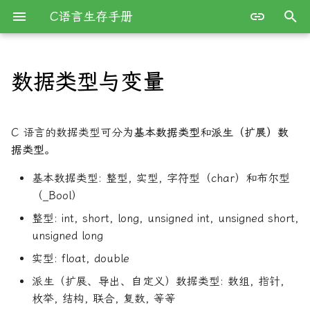
C语言生存手册
键
入
数据类型与变量
整数类型
命令行参数解析
简介
以
开
GCC完全指南
设计思想
字符char
C 语言的数据类型可分为
基本数据类型
和
派生（扩展）数
始
据类型
。
文件系统
字符与字符字面量
搜
基本数据类型: 整型, 实型, 字符型（char）和布尔型
网络编程
uintptr_t
（_Bool）
索
整型: int, short, long, unsigned int, unsigned short,
浮点类型
unsigned long
实型: float, double
枚举类型
派生（扩展、导出、自定义）数据类型: 数组, 指针,
复数
枚举, 结构, 联合, 复数, 等等