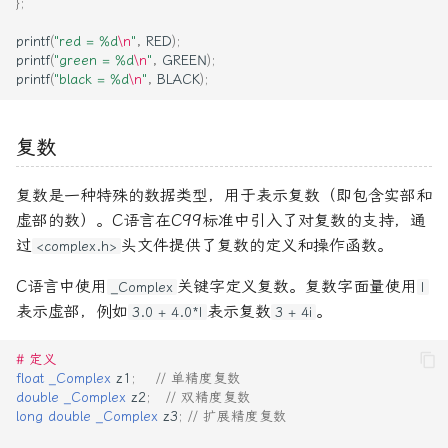
};
printf
(
"red = %d
\n
"
,
RED
);
printf
(
"green = %d
\n
"
,
GREEN
);
printf
(
"black = %d
\n
"
,
BLACK
);
复数
复数是一种特殊的数据类型，用于表示复数（即包含实部和
虚部的数）。C语言在C99标准中引入了对复数的支持，通
过
头文件提供了复数的定义和操作函数。
<complex.h>
C语言中使用
关键字定义复数。复数字面量使用
_Complex
I
表示虚部，例如
表示复数
。
3.0 + 4.0*I
3 + 4i
# 定义
float
_Complex
z1
;
// 单精度复数
double
_Complex
z2
;
// 双精度复数
long
double
_Complex
z3
;
// 扩展精度复数