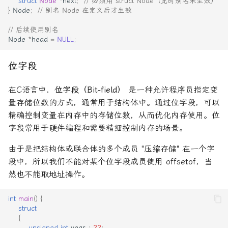
struct
Node
*
next
;
// 必须用 struct Node（此时别名未生效）
}
Node
;
// 别名 Node 在定义后才生效
// 后续使用别名
Node
*
head
=
NULL
;
位字段
在C语言中，
位字段（Bit-field）
是一种允许程序员指定变
量存储位数的方式，通常用于结构体中。通过位字段，可以
精确控制变量在内存中的存储位数，从而优化内存使用。位
字段常用于硬件编程和需要精细控制内存的场景。
由于是把结构体或联合体的多个成员 "压缩存储" 在一个字
段中，所以我们不能对某个位字段成员使⽤ offsetof，当
然也不能取地址操作。
int
main
()
{
struct
{
unsigned
int
year
:
22
;