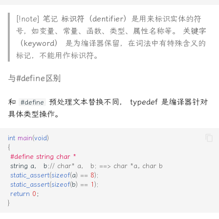
[!note] 笔记
标识符（dentifier）
是用来标识实体的符
号，如变量、常量、函数、类型、属性名称等。
关键字
（keyword）
是为编译器保留，在词法中有特殊含义的
标记，不能用作标识符。
与#define区别
和
预处理文本替换不同， typedef 是编译器针对
#define
具体类型操作。
int
main
(
void
)
{
#define string char *
string
a
，
b
;
// char* a， b; ==> char *a, char b
static_assert
(
sizeof
(
a
)
==
8
);
static_assert
(
sizeof
(
b
)
==
1
);
return
0
；
}