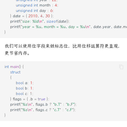
unsigned
int
month
:
4
;
unsigned
int
day
:
6
;
}
date
=
{
2010
,
4
,
30
};
printf
(
"size: %ld
\n
"
,
sizeof
(
date
));
printf
(
"year = %u, month = %u, day = %u
\n
"
,
date
.
year
,
date
.
m
}
我们可以使用位字段来做标志位，⽐用位移运算符更直观，
更节省内存。
int
main
()
{
struct
{
bool
a
:
1
;
bool
b
:
1
;
bool
c
:
1
;
}
flags
=
{
.
b
=
true
};
printf
(
"%s
\n
"
,
flags
.
b
?
"b.T"
:
"b.F"
);
printf
(
"%s
\n
"
,
flags
.
c
?
"c.T"
:
"c.F"
);
}