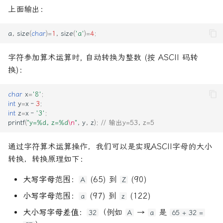
上面输出：
a
,
size
(
char
)
=
1
,
size
(
'a'
)
=
4
;
字符参加算术运算时, 自动转换为整数 (按 ASCII 码转
换)：
char
x
=
'8'
;
int
y
=
x
‐
3
;
int
z
=
x
‐
'3'
;
printf
(
"y=%d, z=%d
\n
"
,
y
,
z
);
// 输出y=53, z=5
通过字符算术运算操作，我们可以是实现ASCII字母的大小
转换，转换原理如下：
大写字母
范围：
(65) 到
(90)
A
Z
小写字母
范围：
(97) 到
(122)
a
z
大小写字母差值
：
（例如
→
是
32
A
a
65 + 32 =