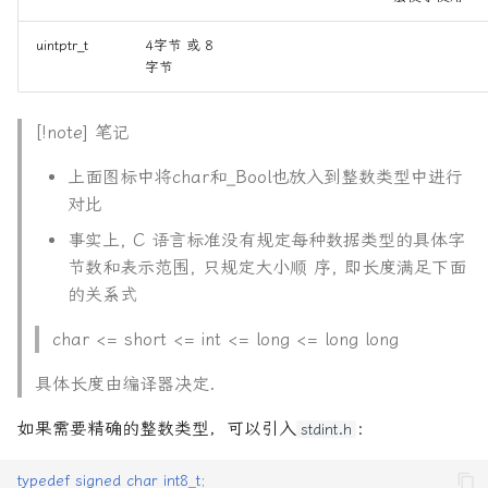
Arithmetic
Conversions）
uintptr_t
4字节 或 8
字节
显式类型转换（强制转换）
[!note] 笔记
关键注意事项
上面图标中将char和_Bool也放入到整数类型中进行
变量
对比
事实上, C 语言标准没有规定每种数据类型的具体字
定义与声明
节数和表示范围, 只规定大小顺 序, 即长度满足下面
的关系式
定义
char <= short <= int <= long <= long long
声明
具体长度由编译器决定.
作用域
如果需要精确的整数类型，可以引入
：
stdint.h
局部变量
typedef
signed
char
int8_t
;