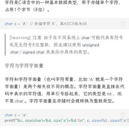
字符是C语言中的一种基本数据类型，用于存储单个字符，
占用1个字节（8位）。
char
c
=
'A'
;
// 存储字符'A'，其ASCII码为65
[!warning] 注意 由于在不同系统上
可能代表有符号
char
或⽆无符号8位整数，因此建议使⽤
unsigned
/
来表⽰示具体的类型。
char
signed char
字符与字符字面量
字符和字符字面量（也叫字符常量，比如
就是一个字符
'A'
字面量）是两个相关但不同的概念。字符字面量是直接在代
码中表示的字符值，用单引号括起来，它的类型是
，而
int
不是
。字符字面量在存储时会被转换为整数类型。
char
char
c
=
'a'
;
printf
(
"%c, size(char)=%d, size('a')=%d;
\\
n"
,
c
,
sizeof
(
c
),
sizeof
(
'a'
)