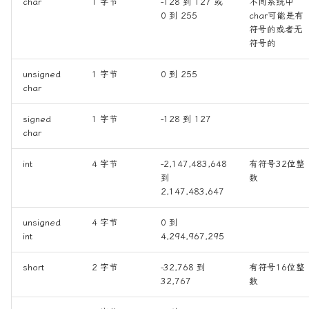
char
1 字节
-128 到 127 或
不同系统中
结构体数组
0 到 255
char可能是有
符号的或者无
符号的
嵌套结构体
unsigned
1 字节
0 到 255
使用typedef简化结构体
char
位字段
signed
1 字节
-128 到 127
char
弹性结构成员
int
4 字节
-2,147,483,648
有符号32位整
到
数
内存对齐
2,147,483,647
结构体使用常见错误与规避
unsigned
4 字节
0 到
int
4,294,967,295
联合体
short
2 字节
-32,768 到
有符号16位整
32,767
数
定义