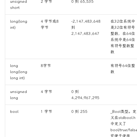
unsigned
2 字节
0 到 65,535
联合体的内存共享
short
字节序
long(long
4 字节或8
-2,147,483,648
在32位系统中
int)
字节
到
是32位有符号
2,147,483,647
整数，在64位
主机字节序（Host Byte
系统中是64位
Order）
有符号整数整
数
网络字节序（Network
Byte Order）
long
8字节
有符号64位整
long(long
数
long int)
数据类型转换
unsigned
4 字节
0 到
隐式类型转换（自动转换）
long
4,294,967,295
整型提升（Integer
bool
1 字节
0 到 255
_Bool类型。定
Promotion）
义在stdbool.h
中定义了
bool/true/fals
通常算术转换（Usual
宏便于使用