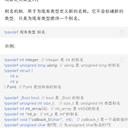
别名机制，用于为现有类型定义新的名称。它不会创建新的
类型，只是为现有类型提供一个别名。
typedef
现有类型
别名
;
示例：
typedef
int
Integer
;
// Integer 是 int 的别名
typedef
unsigned
long
ulong
;
// ulong 是 unsigned long 的别名
typedef
struct
{
int
x
;
int
y
;
}
Point
;
// Point 是结构体的别名
typedef
_Bool
bool
;
// bool 是 _Bool 的别名
typedef
unsigned
int
size_t
；
// size_t 是 unsigned int 类型别名
typedef
int
int_array
[
6
]
；
// int_array 是 int[6]的别名 
typedef
int
*
int_p
；
// int_p 是 int*的别名
typedef
void
(
*
callback_t
)(
char
*
，
int
)
；
// callback_t 是一个函数指
typedef
unsigned
char
BYTE
;
// 为unsigned char取名BYTE