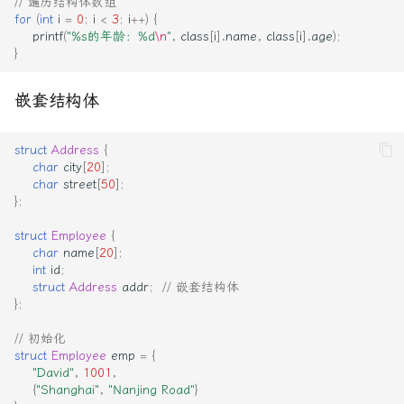
// 遍历结构体数组
for
(
int
i
=
0
;
i
<
3
;
i
++
)
{
printf
(
"%s的年龄：%d
\n
"
,
class
[
i
].
name
,
class
[
i
].
age
);
}
嵌套结构体
struct
Address
{
char
city
[
20
];
char
street
[
50
];
};
struct
Employee
{
char
name
[
20
];
int
id
;
struct
Address
addr
;
// 嵌套结构体
};
// 初始化
struct
Employee
emp
=
{
"David"
,
1001
,
{
"Shanghai"
,
"Nanjing Road"
}