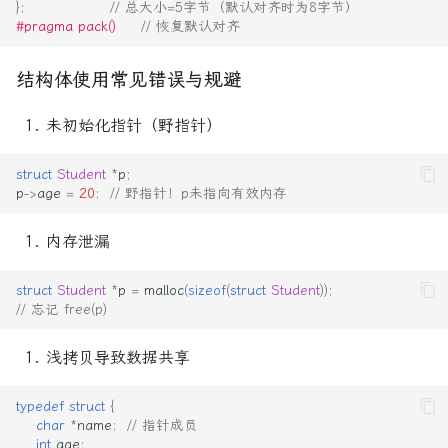
};
// 总大小=5字节（默认对齐时为8字节）
#pragma pack()     
// 恢复默认对齐
结构体使用常见错误与规避
未初始化指针（野指针）
struct
Student
*
p
;
p
->
age
=
20
;
// 野指针！p未指向有效内存
内存泄漏
struct
Student
*
p
=
malloc
(
sizeof
(
struct
Student
));
// 忘记 free(p)
浅拷贝导致数据共享
typedef
struct
{
char
*
name
;
// 指针成员
int
age
;