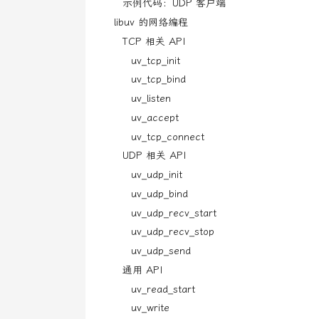
示例代码：UDP 客户端
libuv 的网络编程
TCP 相关 API
uv_tcp_init
uv_tcp_bind
uv_listen
uv_accept
uv_tcp_connect
UDP 相关 API
uv_udp_init
uv_udp_bind
uv_udp_recv_start
uv_udp_recv_stop
uv_udp_send
通用 API
uv_read_start
uv_write