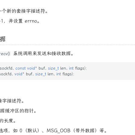
一个新的套接字描述符。
1，并设置 errno。
据
系统调用来发送和接收数据。
recv()
sockfd
,
const
void
*
buf
,
size_t
len
,
int
flags
);
sockfd
,
void
*
buf
,
size_t
len
,
int
flags
);
套接字描述符。
数据缓冲区的指针。
区的长度。
控制选项，如 0（默认）、MSG_OOB（带外数据）等。