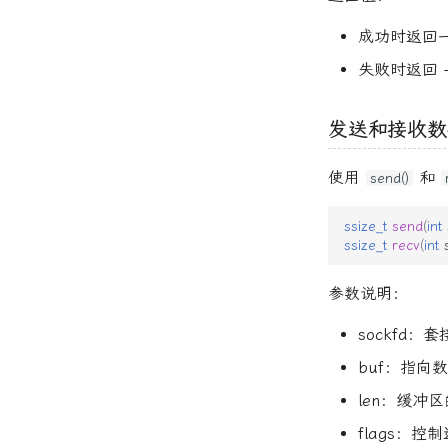
成功时返回
失败时返回 -
发送和接收数
使用
和
send()
ssize_t
send
(
int
ssize_t
recv
(
int
参数说明：
sockfd：
buf：指向
len：缓冲
flags：