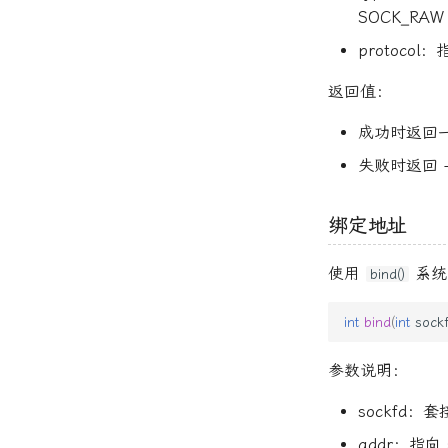
SOCK_R
protoc
返回值：
成功时返回
失败时返回 -
绑定地址
使用
系统
bind()
int
bind
(
int
sock
参数说明：
sockfd：
addr：指向