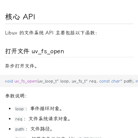
Stream（流）
指针
核心 API
uv_read_start
uv_read_stop
Libuv 的文件系统 API 主要包括以下函数：
uv_write
打开文件 uv_fs_open
使用示例
异步打开文件。
简单异步读写操作
void
uv_fs_open
(
uv_loop_t
*
loop
,
uv_fs_t
*
req
,
const
char
*
path
,
i
参数说明：
：事件循环对象。
loop
：文件系统请求对象。
req
：文件路径。
path