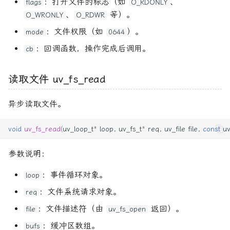
：打开文件的标志（如
、
flags
O_RDONLY
、
等）。
O_WRONLY
O_RDWR
：文件权限（如
）。
mode
0644
：回调函数，操作完成后调用。
cb
读取文件 uv_fs_read
异步读取文件。
void
uv_fs_read
(
uv_loop_t
*
loop
,
uv_fs_t
*
req
,
uv_file
file
,
const
uv
参数说明：
：事件循环对象。
loop
：文件系统请求对象。
req
：文件描述符（由
返回）。
file
uv_fs_open
：缓冲区数组。
bufs