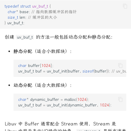
typedef
struct
uv_buf_t
{
char
*
base
;
// 指向数据缓冲区的指针
size_t
len
;
// 缓冲区的大小
}
uv_buf_t
;
创建
的方法一般包括动态分配和静态分配：
uv_buf_t
静态分配
（适合小数据块）：
char
buffer
[
1024
];
uv_buf_t
buf
=
uv_buf_init
(
buffer
,
sizeof
(
buffer
));
// uv_b
动态分配
（适合大数据块）：
char
*
dynamic_buffer
=
malloc
(
1024
);
uv_buf_t
buf
=
uv_buf_init
(
dynamic_buffer
,
1024
);
Libuv 中 Buffer 通常配合 Stream 使用，Stream 是