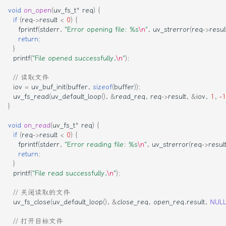
void
on_open
(
uv_fs_t
*
req
)
{
if
(
req
->
result
<
0
)
{
fprintf
(
stderr
,
"Error opening file: %s
\n
"
,
uv_strerror
(
req
->
resul
return
;
}
printf
(
"File opened successfully.
\n
"
);
// 读取文件
iov
=
uv_buf_init
(
buffer
,
sizeof
(
buffer
));
uv_fs_read
(
uv_default_loop
(),
&
read_req
,
req
->
result
,
&
iov
,
1
,
-1
}
void
on_read
(
uv_fs_t
*
req
)
{
if
(
req
->
result
<
0
)
{
fprintf
(
stderr
,
"Error reading file: %s
\n
"
,
uv_strerror
(
req
->
resul
return
;
}
printf
(
"File read successfully.
\n
"
);
// 关闭读取的文件
uv_fs_close
(
uv_default_loop
(),
&
close_req
,
open_req
.
result
,
NUL
// 打开目标文件