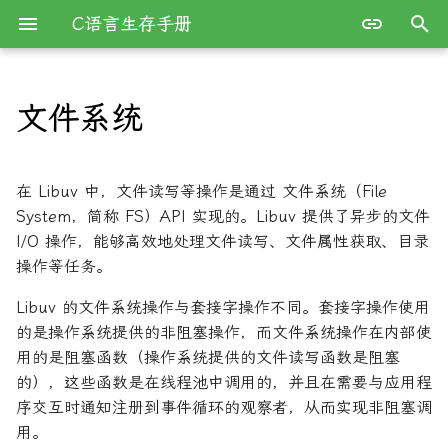
C语言生存手册
键
入
文件系统
简介
命令行参数解析
核心 API
以
开
开发环境搭建
GCC完全指南
打开文件 uv_fs_open
在 Libuv 中，文件读写等操作是通过 文件系统（File
始
System，简称 FS）API 实现的。Libuv 提供了异步的文件
程序结构
读取文件 uv_fs_read
I/O 操作，能够高效地处理文件读写、文件属性获取、目录
搜
操作等任务。
数据类型与变量
写入文件 uv_fs_write
索
Libuv 的文件系统操作与套接字操作不同。套接字操作使用
表达式与运算符
关闭文件 uv_fs_close
的是操作系统提供的非阻塞操作，而文件系统操作在内部使
用的是阻塞函数（操作系统提供的文件读写函数是阻塞
数组
其他常用 API
的），这些函数是在线程池中调用的，并且在需要与应用程
序交互时通知注册到事件循环的观察者，从而实现非阻塞调
函数
Buffer（缓冲区）和
用。