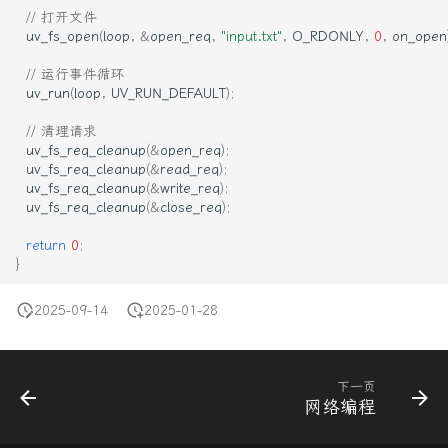
// 打开文件
uv_fs_open
(
loop
,
&
open_req
,
"input.txt"
,
O_RDONLY
,
0
,
on_open
// 运行事件循环
uv_run
(
loop
,
UV_RUN_DEFAULT
);
// 清理请求
uv_fs_req_cleanup
(
&
open_req
);
uv_fs_req_cleanup
(
&
read_req
);
uv_fs_req_cleanup
(
&
write_req
);
uv_fs_req_cleanup
(
&
close_req
);
return
0
;
}
2025-09-14
2025-01-28
下一页
网络编程