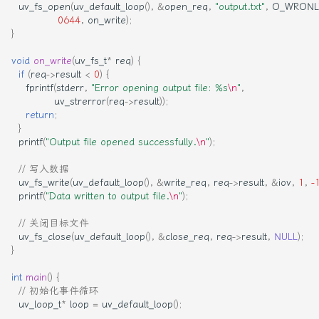
uv_fs_open
(
uv_default_loop
(),
&
open_req
,
"output.txt"
,
O_WRONL
0644
,
on_write
);
}
void
on_write
(
uv_fs_t
*
req
)
{
if
(
req
->
result
<
0
)
{
fprintf
(
stderr
,
"Error opening output file: %s
\n
"
,
uv_strerror
(
req
->
result
));
return
;
}
printf
(
"Output file opened successfully.
\n
"
);
// 写入数据
uv_fs_write
(
uv_default_loop
(),
&
write_req
,
req
->
result
,
&
iov
,
1
,
-
printf
(
"Data written to output file.
\n
"
);
// 关闭目标文件
uv_fs_close
(
uv_default_loop
(),
&
close_req
,
req
->
result
,
NULL
);
}
int
main
()
{
// 初始化事件循环
uv_loop_t
*
loop
=
uv_default_loop
();